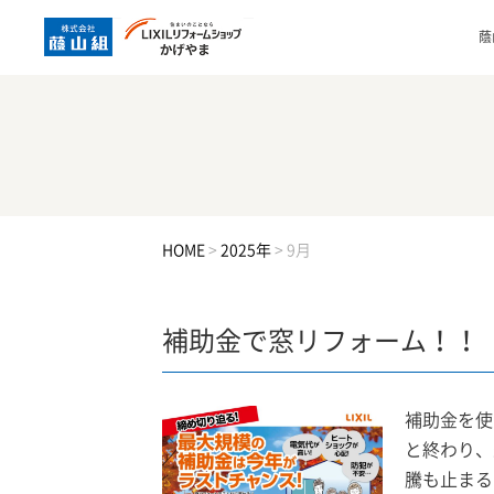
蔭
HOME
>
2025年
>
9月
補助金で窓リフォーム！！
補助金を使
と終わり、
騰も止まる 