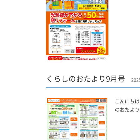
くらしのおたより9月号
202
こんにちは
のおたより