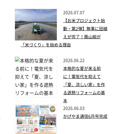
2026.07.07
【お米プロジェクト始
動・第2弾】無事に田植
えが完了！蔭山組が
「米づくり」を始める理由
2026.06.22
本格的な夏が来る前
い
に！電気代を抑えて
「夏、涼しい家」を作
る遮熱リフォームの基
本
2026.06.03
た
かげやま通信6月号完成