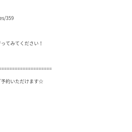
es/359
行ってみてください！
====================
ご予約いただけます☆