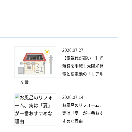
2026.07.27
】
【電気代が高い…】光
な
熱費を削減！太陽光発
！
電と蓄電池の「リアル
フ
な話」
2026.07.14
せ
お風呂のリフォーム、
実は「夏」が一番おす
すめな理由