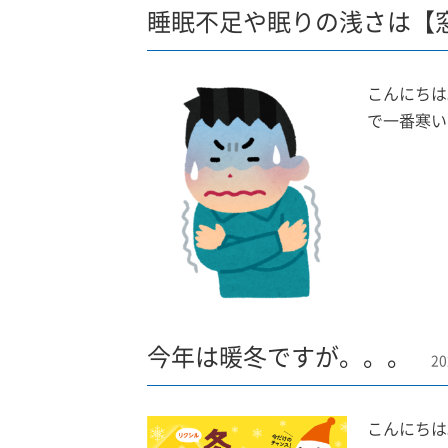
睡眠不足や眠りの浅さは【
こんにちは
で一番寒い
今年は暖冬ですが。。。
20
こんにちは