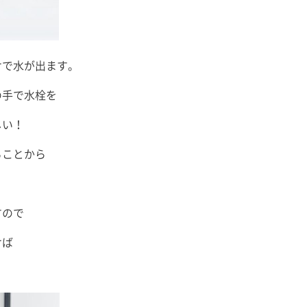
けで水が出ます。
の手で水栓を
しい！
ることから
すので
けば
ノ