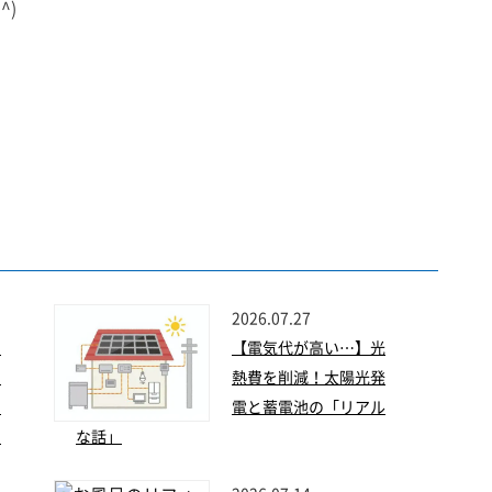
^)
2026.07.27
】
【電気代が高い…】光
な
熱費を削減！太陽光発
！
電と蓄電池の「リアル
フ
な話」