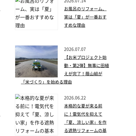
2026.07.14
せ
お風呂のリフォーム、
実は「夏」が一番おす
すめな理由
2026.07.07
【お米プロジェクト始
動・第2弾】無事に田植
えが完了！蔭山組が
「米づくり」を始める理由
2026.06.22
本格的な夏が来る前
い
に！電気代を抑えて
「夏、涼しい家」を作
る遮熱リフォームの基