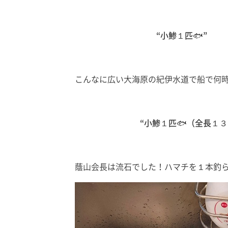
“小鯵１匹🐟”
こんなに広い大海原の紀伊水道で船で何
“小鯵１匹🐟（全長１３ｃ
蔭山会長は流石でした！ハマチを１本釣