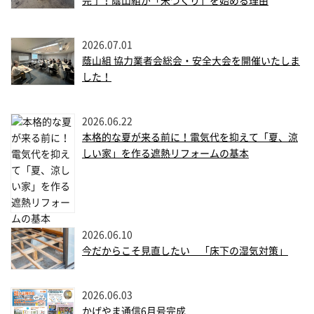
完了！蔭山組が「米づくり」を始める理由
2026.07.01
蔭山組 協力業者会総会・安全大会を開催いたしま
した！
2026.06.22
本格的な夏が来る前に！電気代を抑えて「夏、涼
しい家」を作る遮熱リフォームの基本
2026.06.10
今だからこそ見直したい 「床下の湿気対策」
2026.06.03
かげやま通信6月号完成