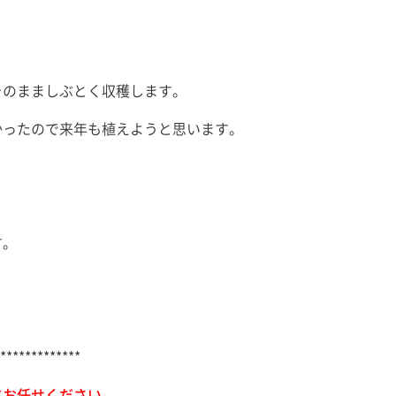
そのまましぶとく収穫します。
かったので来年も植えようと思います。
す。
*************
にお任せください