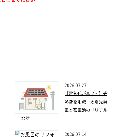
2026.07.27
】
【電気代が高い…】光
な
熱費を削減！太陽光発
！
電と蓄電池の「リアル
フ
な話」
2026.07.14