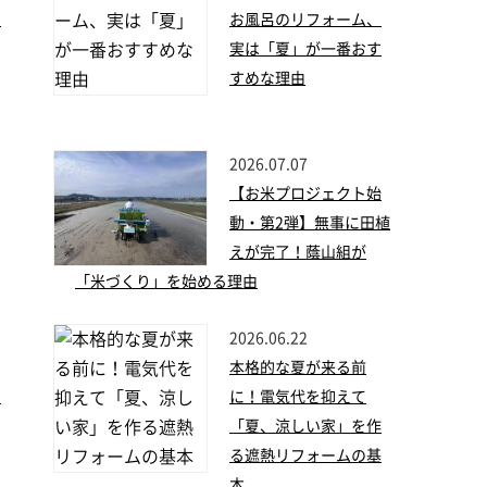
せ
お風呂のリフォーム、
実は「夏」が一番おす
すめな理由
2026.07.07
【お米プロジェクト始
動・第2弾】無事に田植
えが完了！蔭山組が
「米づくり」を始める理由
2026.06.22
本格的な夏が来る前
い
に！電気代を抑えて
「夏、涼しい家」を作
る遮熱リフォームの基
本