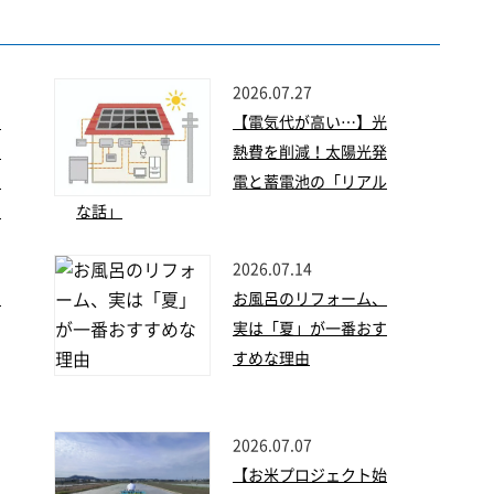
2026.07.27
】
【電気代が高い…】光
な
熱費を削減！太陽光発
！
電と蓄電池の「リアル
フ
な話」
2026.07.14
せ
お風呂のリフォーム、
実は「夏」が一番おす
すめな理由
2026.07.07
【お米プロジェクト始