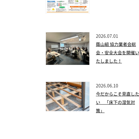
2026.07.01
蔭山組 協力業者会総
会・安全大会を開催
たしました！
2026.06.10
今だからこそ見直し
い 「床下の湿気対
策」