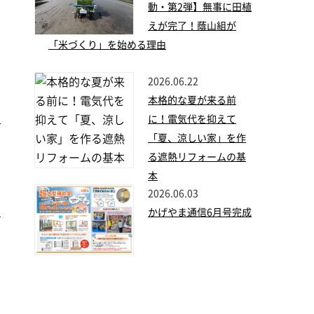
動・第2弾】無事に田植
えが完了！蔭山組が
「米づくり」を始める理由
2026.06.22
本格的な夏が来る前
い
に！電気代を抑えて
「夏、涼しい家」を作
る遮熱リフォームの基
本
2026.06.03
た
かげやま通信6月号完成