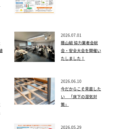
す
2026.07.01
始
蔭山組 協力業者会総
植
会・安全大会を開催い
たしました！
2026.06.10
今だからこそ見直した
い 「床下の湿気対
作
策」
基
2026.05.29