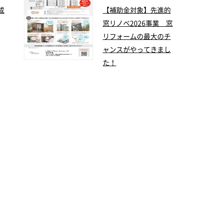
成
【補助金対象】先進的
窓リノベ2026事業 窓
リフォームの最大のチ
ャンスがやってきまし
た！