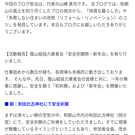
今回のブログ担当は、代表の山﨑 真司です。 当ブログでは、和歌
山の風土を知り尽くしたプロの視点から、「快適な暮らし方」や
「失敗しない住まいの改修（リフォーム・リノベーション）のコ
ツ」を発信しています。本日もブログにお越しいただきありがと
うございます。
【活動報告】蔭山組協力業者会「安全祈願祭・新年会」を執り行
いました
仕事始めから数日が経ち、各現場も本格的に動き出しておりま
す。 そんな中、先日、蔭山組協力業者会の皆様と共に、一年の無
事に感謝し、安全を願う「初祈願」および「新年会」を開催いた
しました。
■ 朝：刺田比古神社にて安全祈願
まずは清々しい朝の空気の中、和歌山市内の刺田比古神社（岡の
宮）にて、安全祈願のご祈祷をしていただきました。すでに現場
が稼働しているタイミングということもあり、参加者全員、改め