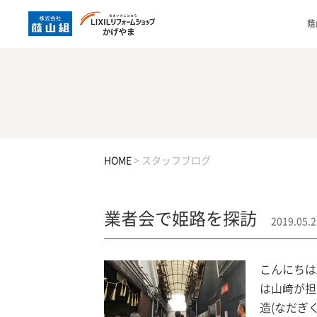
蔭
HOME
>
スタッフブログ
業者会で姫路を探訪
2019.05.2
こんにちは
は山﨑が担
造(なだぎ