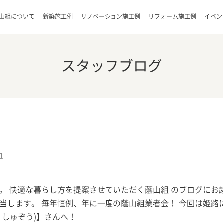
山組について
新築施工例
リノベーション施工例
リフォーム施工例
イベン
スタッフブログ
1
。 快適な暮らし方を提案させていただく蔭山組 のブログにお
当します。 毎年恒例、年に一度の蔭山組業者会！ 今回は姫路に
くしゅぞう)】さんへ！